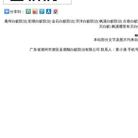
分享到：
庵埠白蚁防治
|
彩塘白蚁防治
|
金石白蚁防治
|
浮洋白蚁防治
|
枫溪白蚁防治
|
古巷白蚁
灭白蚁
|
枫溪哪里有灭白
潮
本站部分文字及图片均来自
广东省潮州市潮安县潮顺白蚁防治有限公司 联系人：黄小满 手机号码：13