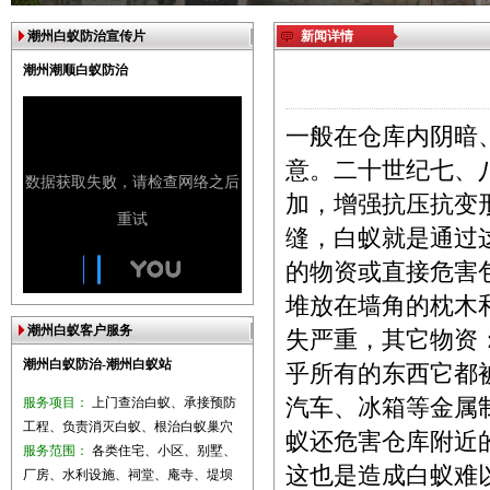
潮州白蚁防治宣传片
新闻详情
潮州潮顺白蚁防治
一般在仓库内阴暗
意。二十世纪七、
加，增强抗压抗变形
缝，白蚁就是通过
的物资或直接危害
堆放在墙角的枕木
潮州白蚁客户服务
失严重，其它物资
潮州白蚁防治-潮州白蚁站
乎所有的东西它都
服务项目：
上门查治白蚁、承接预防
汽车、冰箱等金属
工程、负责消灭白蚁、根治白蚁巢穴
蚁还危害仓库附近
服务范围：
各类住宅、小区、别墅、
这也是造成白蚁难
厂房、水利设施、祠堂、庵寺、堤坝