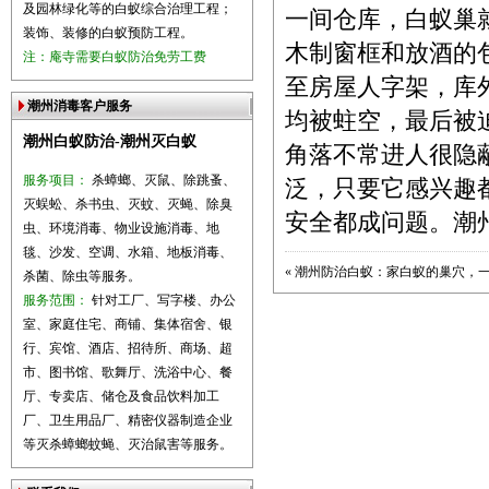
及园林绿化等的白蚁综合治理工程；
一间仓库，白蚁巢
装饰、装修的白蚁预防工程。
木制窗框和放酒的
注：庵寺需要白蚁防治免劳工费
至房屋人字架，库
潮州消毒客户服务
均被蛀空，最后被
潮州白蚁防治-潮州灭白蚁
角落不常进人很隐
服务项目：
杀蟑螂、灭鼠、除跳蚤、
泛，只要它感兴趣
灭蜈蚣、杀书虫、灭蚊、灭蝇、除臭
安全都成问题。
潮
虫、环境消毒、物业设施消毒、地
毯、沙发、空调、水箱、地板消毒、
«
潮州防治白蚁：家白蚁的巢穴，
杀菌、除虫等服务。
服务范围：
针对工厂、写字楼、办公
室、家庭住宅、商铺、集体宿舍、银
行、宾馆、酒店、招待所、商场、超
市、图书馆、歌舞厅、洗浴中心、餐
厅、专卖店、储仓及食品饮料加工
厂、卫生用品厂、精密仪器制造企业
等灭杀蟑螂蚊蝇、灭治鼠害等服务。