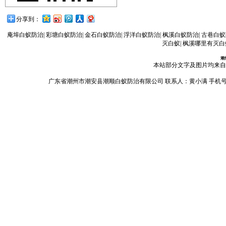
分享到：
庵埠白蚁防治
|
彩塘白蚁防治
|
金石白蚁防治
|
浮洋白蚁防治
|
枫溪白蚁防治
|
古巷白蚁
灭白蚁
|
枫溪哪里有灭白
潮
本站部分文字及图片均来自
广东省潮州市潮安县潮顺白蚁防治有限公司 联系人：黄小满 手机号码：13