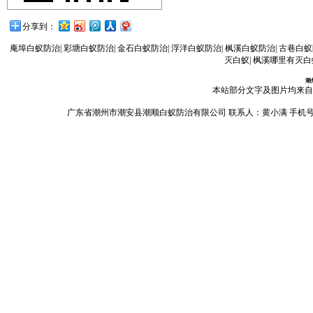
分享到：
庵埠白蚁防治
|
彩塘白蚁防治
|
金石白蚁防治
|
浮洋白蚁防治
|
枫溪白蚁防治
|
古巷白蚁
灭白蚁
|
枫溪哪里有灭白
潮
本站部分文字及图片均来自
广东省潮州市潮安县潮顺白蚁防治有限公司 联系人：黄小满 手机号码：13