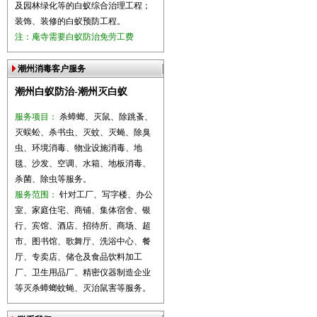
及园林绿化等的白蚁综合治理工程；
装饰、装修的白蚁预防工程。
注：庵寺需要白蚁防治免劳工费
潮州消毒客户服务
潮州白蚁防治-潮州灭白蚁
服务项目：
杀蟑螂、灭鼠、除跳蚤、
灭蜈蚣、杀书虫、灭蚊、灭蝇、除臭
虫、环境消毒、物业设施消毒、地
毯、沙发、空调、水箱、地板消毒、
杀菌、除虫等服务。
服务范围：
针对工厂、写字楼、办公
室、家庭住宅、商铺、集体宿舍、银
行、宾馆、酒店、招待所、商场、超
市、图书馆、歌舞厅、洗浴中心、餐
厅、专卖店、储仓及食品饮料加工
厂、卫生用品厂、精密仪器制造企业
等灭杀蟑螂蚊蝇、灭治鼠害等服务。