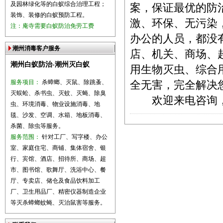
及园林绿化等的白蚁综合治理工程；
案，保证最优的防
装饰、装修的白蚁预防工程。
激、环保、无污染
注：庵寺需要白蚁防治免劳工费
办公的人员，都没
潮州消毒客户服务
店、机关、商场、
潮州白蚁防治-潮州灭白蚁
用生物灭虫、综合
服务项目：
杀蟑螂、灭鼠、除跳蚤、
全无害，完全解决
灭蜈蚣、杀书虫、灭蚊、灭蝇、除臭
欢迎来电咨询，咨询电
虫、环境消毒、物业设施消毒、地
毯、沙发、空调、水箱、地板消毒、
杀菌、除虫等服务。
服务范围：
针对工厂、写字楼、办公
室、家庭住宅、商铺、集体宿舍、银
行、宾馆、酒店、招待所、商场、超
市、图书馆、歌舞厅、洗浴中心、餐
厅、专卖店、储仓及食品饮料加工
厂、卫生用品厂、精密仪器制造企业
等灭杀蟑螂蚊蝇、灭治鼠害等服务。