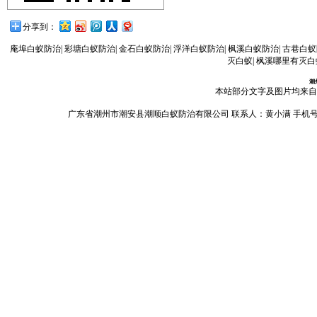
分享到：
庵埠白蚁防治
|
彩塘白蚁防治
|
金石白蚁防治
|
浮洋白蚁防治
|
枫溪白蚁防治
|
古巷白蚁
灭白蚁
|
枫溪哪里有灭白
潮
本站部分文字及图片均来自
广东省潮州市潮安县潮顺白蚁防治有限公司 联系人：黄小满 手机号码：13